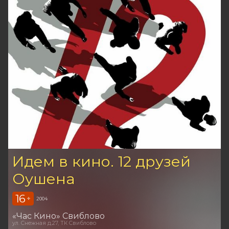
Идем в кино. 12 друзей
Оушена
16
+
2004
«Час Кино» Свиблово
ул. Снежная д.27, ТК Свиблово