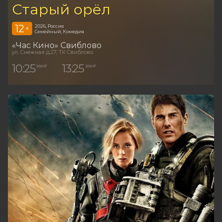
Старый орёл
12
2026, Россия
+
Семейный, Комедия
«Час Кино» Свиблово
ул. Снежная д.27, ТК Свиблово
10:25
13:25
500 ₽
500 ₽