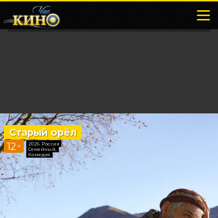
обок
Старый орёл
Всё, что 
12
18
2026, Россия
2026, Испани
+
+
Семейный,
Драма, Мелод
Комедия