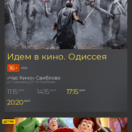
Идем в кино. Одиссея
16
+
2026
«Час Кино» Свиблово
ул. Снежная д.27, ТК Свиблово
11:15
14:15
17:15
500 ₽
500 ₽
500 ₽
20:20
500 ₽
ДЕТЯМ