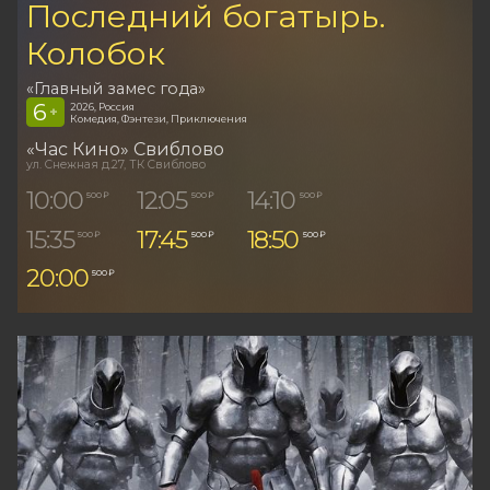
Последний богатырь.
Колобок
«Главный замес года»
6
2026, Россия
+
Комедия, Фэнтези, Приключения
«Час Кино» Свиблово
ул. Снежная д.27, ТК Свиблово
10:00
12:05
14:10
500 ₽
500 ₽
500 ₽
15:35
17:45
18:50
500 ₽
500 ₽
500 ₽
20:00
500 ₽