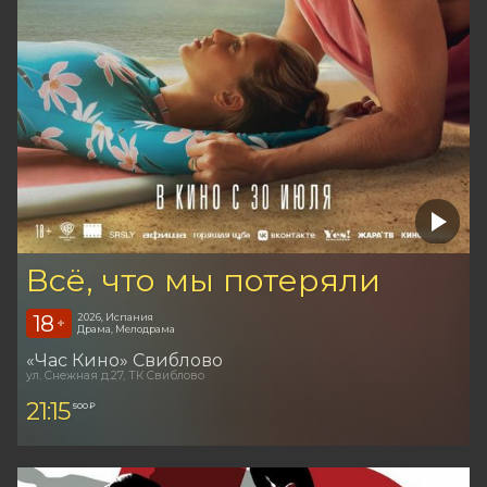
Всё, что мы потеряли
18
2026, Испания
+
Драма, Мелодрама
«Час Кино» Свиблово
ул. Снежная д.27, ТК Свиблово
21:15
500 ₽