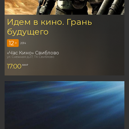
Идем в кино. Грань
будущего
12
+
2014
«Час Кино» Свиблово
ул. Снежная д.27, ТК Свиблово
17:00
500 ₽