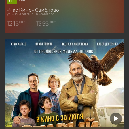
6
+
2026
«Час Кино» Свиблово
ул. Снежная д.27, ТК Свиблово
12:15
13:55
500 ₽
500 ₽