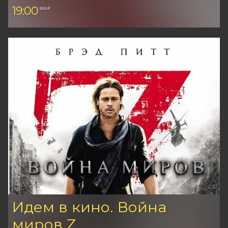
19:00
500 ₽
Идем в кино. Война
миров Z