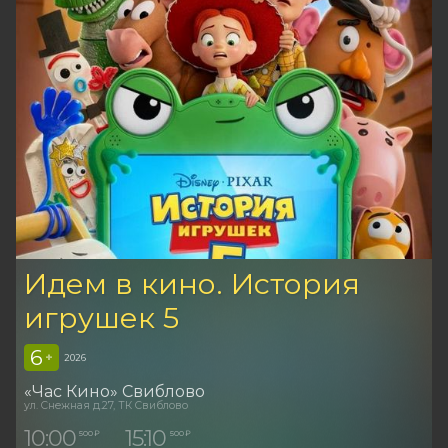
Идем в кино. История
игрушек 5
6
+
2026
«Час Кино» Свиблово
ул. Снежная д.27, ТК Свиблово
10:00
15:10
500 ₽
500 ₽