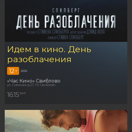
Идем в кино. День
разоблачения
12
+
2026
«Час Кино» Свиблово
ул. Снежная д.27, ТК Свиблово
16:15
500 ₽