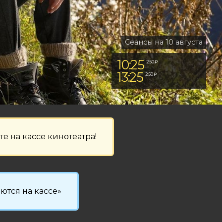
Сеансы на 10 августа
10:25
250 ₽
13:25
250 ₽
е на кассе кинотеатра!
аются на кассе»