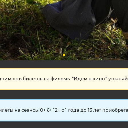
тоимость билетов на фильмы "Идем в кино." уточняйт
леты на сеансы 0+ 6+ 12+ с 1 года до 13 лет приобрет