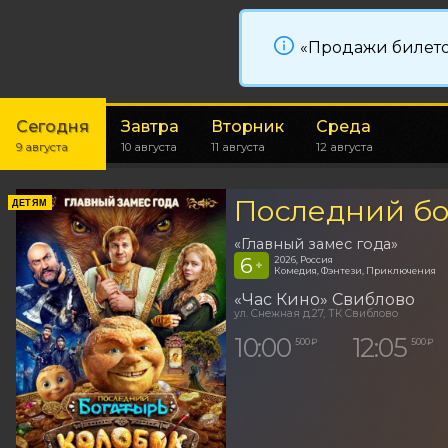
«Продажи билето
Сегодня
Завтра
Вторник
Среда
9 августа
10 августа
11 августа
12 августа
Последний бо
ДЕТЯМ
«Главный замес года»
6
2026, Россия
+
Комедия, Фэнтези, Приключения
«Час Кино» Свиблово
ул. Снежная д.27, ТК Свиблово
10:00
12:05
500 ₽
500 ₽