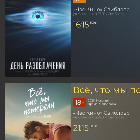
«Час Кино» Свиблово
ул. Снежная д.27, ТК Свиблово
16:15
500 ₽
Всё, что мы п
18
2026, Испания
+
Драма, Мелодрама
«Час Кино» Свиблово
ул. Снежная д.27, ТК Свиблово
21:15
500 ₽