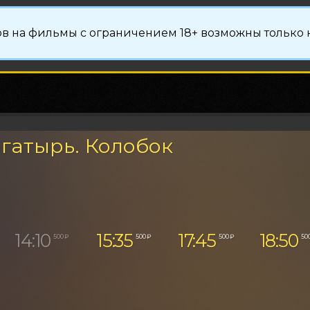
в на фильмы с ограничением 18+ возможны только н
гатырь. Колобок
14:10
15:35
17:45
18:50
500 ₽
500 ₽
500 ₽
50