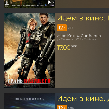
Идем в кино.
12
+
2014
«Час Кино» Свиблово
ул. Снежная д.27, ТК Свиблово
17:00
500 ₽
Идем в кино.
12
+
2026