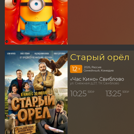
Старый орёл
12
2026, Россия
+
Семейный, Комедия
«Час Кино» Свиблово
ул. Снежная д.27, ТК Свиблово
10:25
13:25
500 ₽
500 ₽