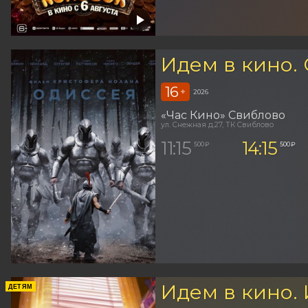
Идем в кино.
16
+
2026
«Час Кино» Свиблово
ул. Снежная д.27, ТК Свиблово
11:15
14:15
500 ₽
500 ₽
Идем в кино.
ДЕТЯМ