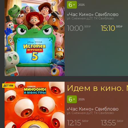
6
+
2026
«Час Кино» Свиблово
ул. Снежная д.27, ТК Свиблово
10:00
15:10
500 ₽
500 ₽
Идем в кино.
ДЕТЯМ
6
+
2026
«Час Кино» Свиблово
ул. Снежная д.27, ТК Свиблово
12:15
13:55
500 ₽
500 ₽