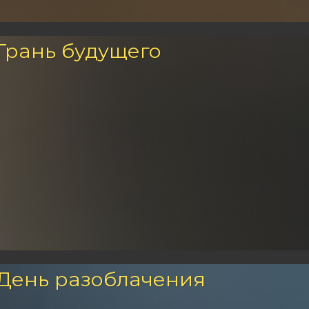
 Грань будущего
 День разоблачения