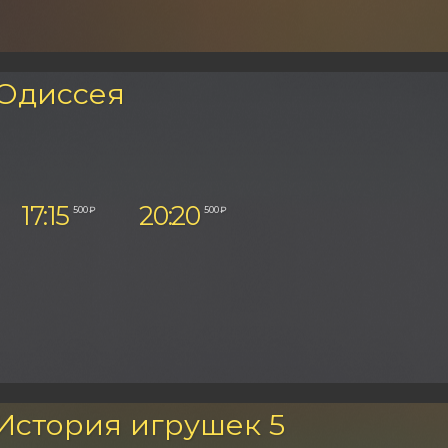
 Одиссея
17:15
20:20
500 ₽
500 ₽
 История игрушек 5