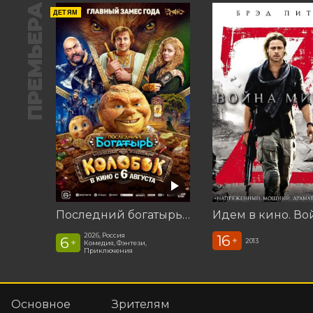
ПРЕМЬЕРА
ДЕТЯМ
Последний богатырь. Колобок
2026, Россия
16
6
+
2013
+
Комедия, Фэнтези,
Приключения
Основное
Зрителям