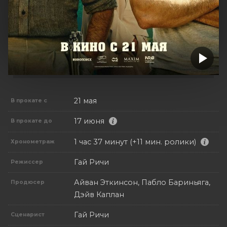
21 мая
В прокате с
17 июня
В прокате до
1 час 37 минут (+11 мин. ролики)
Хронометраж
Гай Ричи
Режиссер
Айван Эткинсон, Пабло Бариньяга,
Продюсер
Дэйв Каплан
Гай Ричи
Сценарист