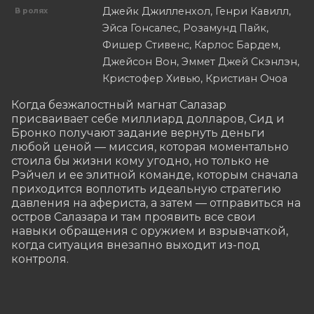
Джейк Джилленхол, Генри Кавилл,
В ролях
Эйса Гонсалес, Розамунд Пайк,
Фишер Стивенс, Карлос Бардем,
Джейсон Вон, Эммет Джей Скэнлэн,
Кристофер Хивью, Кристиан Очоа
Когда безжалостный магнат Салазар 
присваивает себе миллиард долларов, Сид и 
Бронко получают задание вернуть деньги 
любой ценой — миссия, которая моментально 
стоила бы жизни кому угодно, но только не 
Рэйчел и ее элитной команде, которым сначала 
приходится воплотить идеальную стратегию 
давления на афериста, а затем — отправиться на 
остров Салазара и там проявить все свои 
навыки обращения с оружием и взрывчаткой, 
когда ситуация внезапно выходит из-под 
контроля.