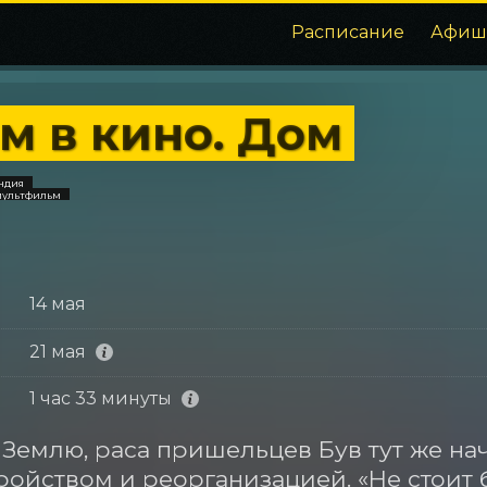
Расписание
Афиш
м в кино. Дом
Индия
мультфильм
14 мая
21 мая
1 час 33 минуты
 Землю, раса пришельцев Був тут же нач
ройством и реорганизацией. «Не стоит б