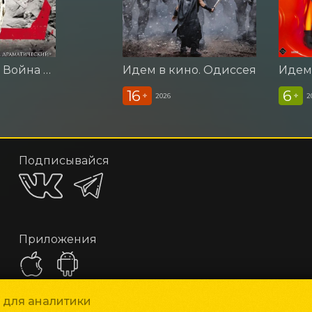
Идем в кино. Война миров Z
Идем в кино. Одиссея
16
6
+
+
2026
2
Подписывайся
Приложения
и для аналитики