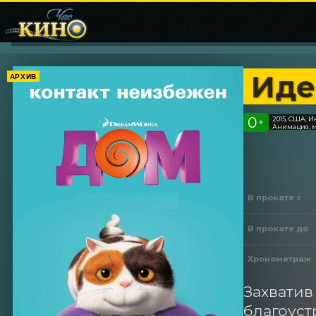
Иде
АРХИВ
0
2015, США, 
+
Анимация, 
В прокате с
В прокате до
Хронометраж
Захватив
благоуст