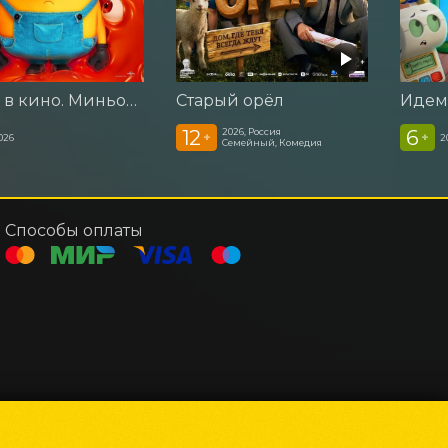
Идем в кино. Миньоны и монстры
Старый орёл
12
6
2026, Россия
+
+
026
2
Семейный, Комедия
Способы оплаты