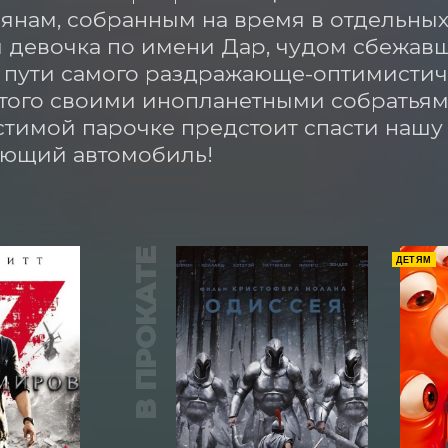
янам, собранным на время в отдельных 
 девочка по имени Дар, чудом сбежавш
 пути самого раздражающе-оптимистичн
того своими инопланетными собратьями.
тимой парочке предстоит спасти нашу п
ающий автомобиль!
В ПРОКАТЕ
ДЕТЯМ