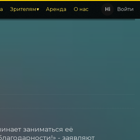
а
Зрителям
Аренда
О нас
Войти
инает заниматься её 
лагодарности!» - заявляют 