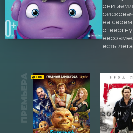
они земл
рисковая
на своем
отвергну
несовмес
есть лет
ПРЕМЬЕРА
ДЕТЯМ