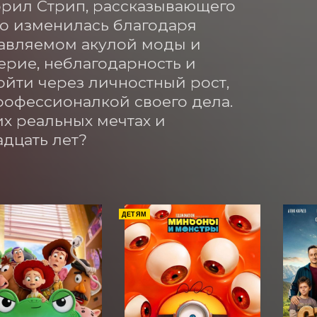
эрил Стрип, рассказывающего 
о изменилась благодаря 
авляемом акулой моды и 
рие, неблагодарность и 
ойти через личностный рост, 
рофессионалкой своего дела. 
х реальных мечтах и 
адцать лет?
ДЕТЯМ