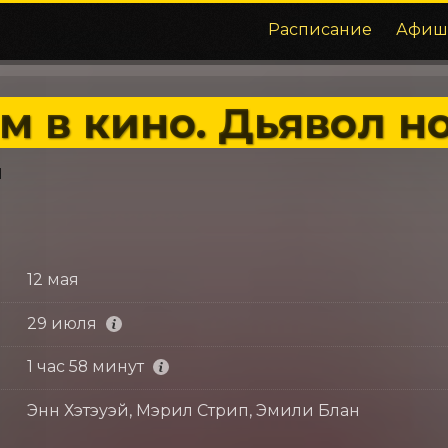
Расписание
Афиш
м в кино. Дьявол н
12 мая
29 июля
1 час 58 минут
Энн Хэтэуэй, Мэрил Стрип, Эмили Блан