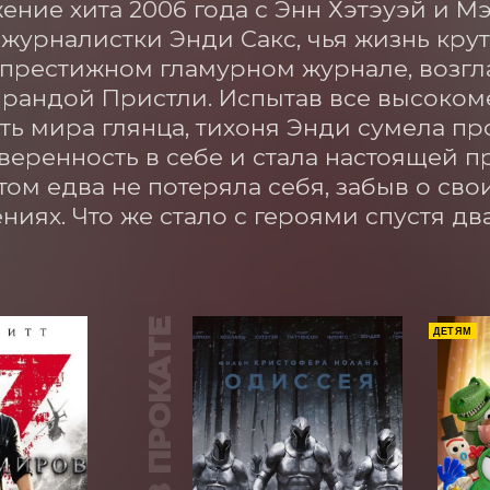
ние хита 2006 года с Энн Хэтэуэй и М
журналистки Энди Сакс, чья жизнь крут
 престижном гламурном журнале, возгл
рандой Пристли. Испытав все высокоме
ть мира глянца, тихоня Энди сумела пр
веренность в себе и стала настоящей п
том едва не потеряла себя, забыв о свои
ниях. Что же стало с героями спустя дв
В ПРОКАТЕ
ДЕТЯМ