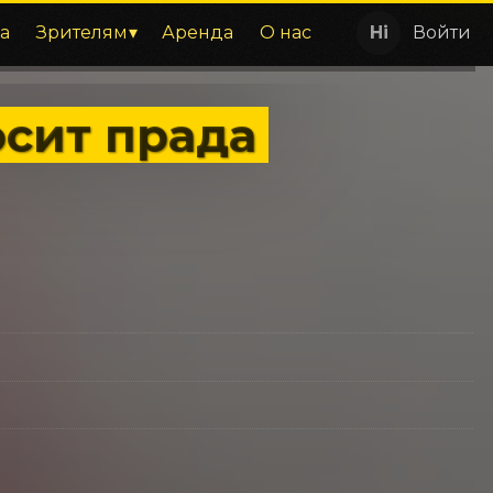
а
Зрителям
Аренда
О нас
Войти
осит прада