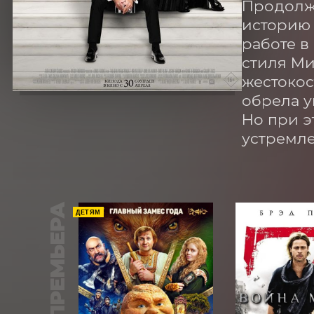
Продолже
историю 
работе в
стиля Ми
жестокос
обрела у
Но при э
устремле
ПРЕМЬЕРА
ДЕТЯМ