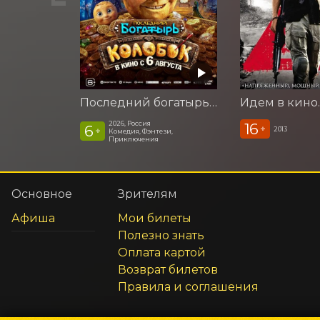
Последний богатырь. Колобок
2026, Россия
16
6
+
2013
+
Комедия, Фэнтези,
Приключения
Основное
Зрителям
Афиша
Мои билеты
Полезно знать
Оплата картой
Возврат билетов
Правила и соглашения