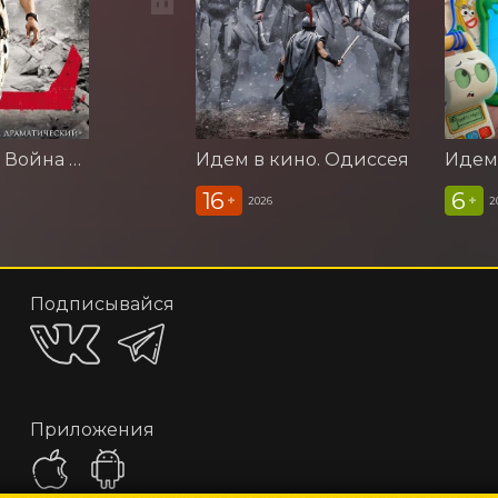
Идем в кино. Война миров Z
Идем в кино. Одиссея
16
6
+
+
2026
2
Подписывайся
Приложения