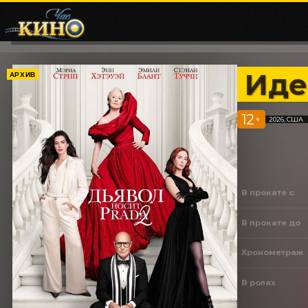
Иде
АРХИВ
12
+
2026, США
В прокате с
В прокате до
Хронометраж
В ролях