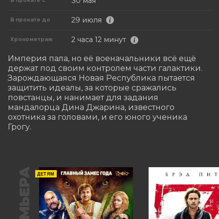
30 мая
В прокате с
29 июля
В прокате до
2 часа 12 минут
Хронометраж
Империя пала, но её военачальники всё ещё 
держат под своим контролем части галактики. 
Зарождающаяся Новая Республика пытается 
защитить идеалы, за которые сражались 
повстанцы, и нанимает для задания 
мандалорца Дина Джарина, известного 
охотника за головами, и его юного ученика 
Грогу.
ПРЕМЬЕРА
ДЕТЯМ