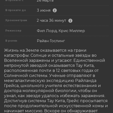
26 марта
В прокате с
3 июня
В прокате до
2 часа 36 минут
Хронометраж
Фил Лорд, Крис Миллер
Режиссер
Райан Гослинг
В ролях
Жизнь на Земле оказывается на грани 
катастрофы: Солнце и остальные звёзды во 
Вселенной заражены и угасают. Единственной 
нетронутой звездой оказывается Тау Кита, 
расположенная почти в 12 световых годах от 
Солнечной системы. Учёные отправляют в 
межгалактическую экспедицию Райланда 
Грейса, школьного учителя естествознания и 
доктора молекулярной биологии, чтобы он 
узнал, как звезде удалось избежать заражения. 
Достигнув системы Тау Кита, Грейс просыпается 
после продолжительной искусственной комы и 
начинает миссию. Вскоре он обнаруживает 