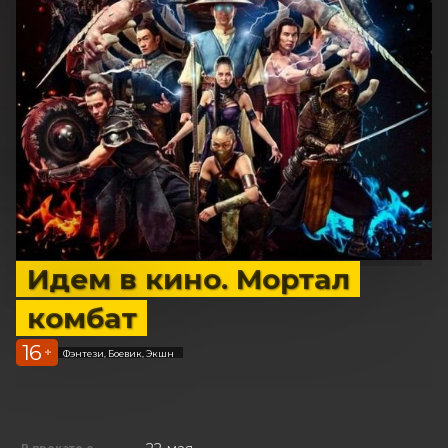
Идем в кино. Мортал
комбат
16
+
Фэнтези, Боевик, Экшн