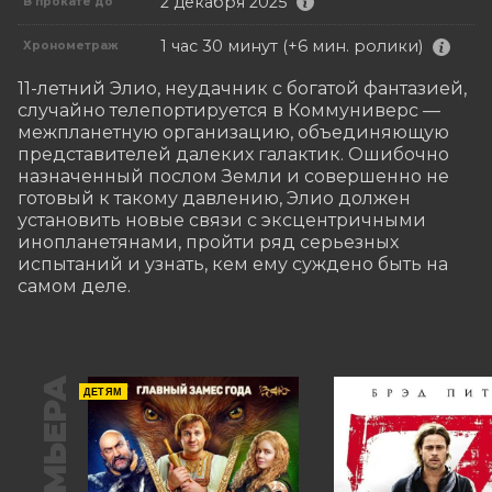
2 декабря 2025
В прокате до
1 час 30 минут (+6 мин. ролики)
Хронометраж
11-летний Элио, неудачник с богатой фантазией, 
случайно телепортируется в Коммуниверс — 
межпланетную организацию, объединяющую 
представителей далеких галактик. Ошибочно 
назначенный послом Земли и совершенно не 
готовый к такому давлению, Элио должен 
установить новые связи с эксцентричными 
инопланетянами, пройти ряд серьезных 
испытаний и узнать, кем ему суждено быть на 
самом деле.
ПРЕМЬЕРА
ДЕТЯМ