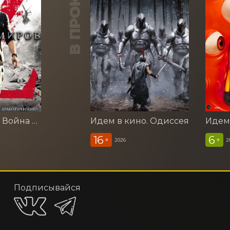
В ПРОКАТЕ
Идем в кино. Война миров Z
Идем в кино. Одиссея
16
6
+
+
2026
2
Подписывайся