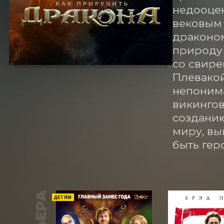
недооцен
вековым 
драконом
природу 
со свире
Плевакой
непонима
викингов
созданию
миру, вы
быть гер
ДЕТЯМ