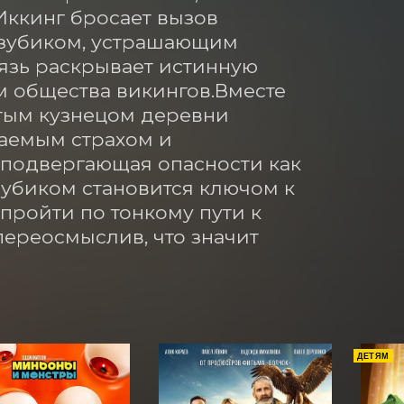
ккинг бросает вызов 
ззубиком, устрашающим 
зь раскрывает истинную 
 общества викингов.Вместе 
тым кузнецом деревни 
аемым страхом и 
 подвергающая опасности как 
зубиком становится ключом к 
ройти по тонкому пути к 
ереосмыслив, что значит 
ДЕТЯМ