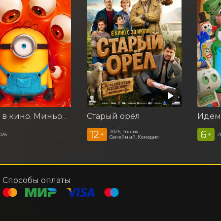
Идем в кино. Миньоны и монстры
Старый орёл
12
6
2026, Россия
+
+
026
2
Семейный, Комедия
Способы оплаты