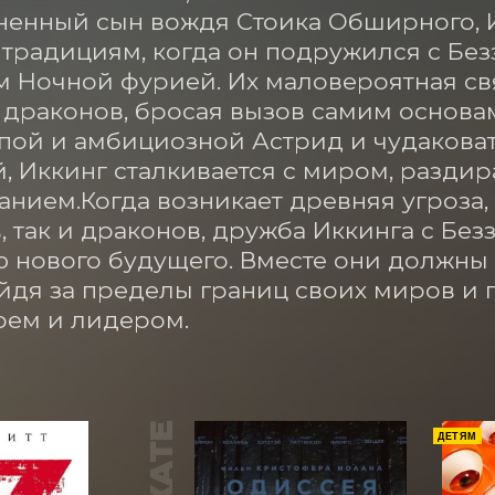
енный сын вождя Стоика Обширного, И
традициям, когда он подружился с Бе
 Ночной фурией. Их маловероятная свя
драконов, бросая вызов самим основам
пой и амбициозной Астрид и чудакова
, Иккинг сталкивается с миром, раздир
нием.Когда возникает древняя угроза,
, так и драконов, дружба Иккинга с Без
 нового будущего. Вместе они должны п
йдя за пределы границ своих миров и п
оем и лидером.
ДЕТЯМ