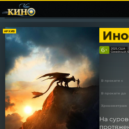
Ино
АРХИВ
6
2025, США
+
Семейный, Ф
В прокате с
В прокате до
Хронометраж
На суров
протяжен