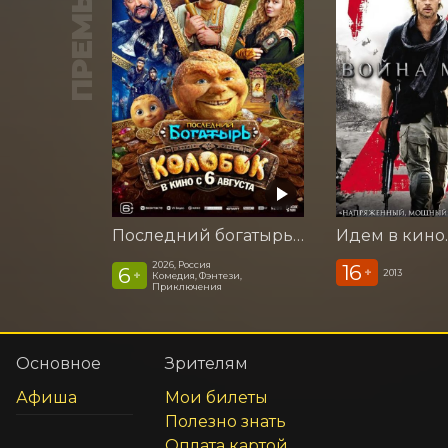
ПРЕМЬЕРА
Последний богатырь. Колобок
2026, Россия
16
6
+
2013
+
Комедия, Фэнтези,
Приключения
Основное
Зрителям
Афиша
Мои билеты
Полезно знать
Оплата картой