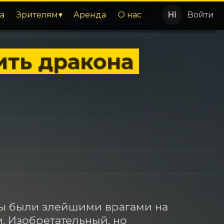
а
Зрителям
Аренда
О нас
Войти
ить дракона
ны были злейшими врагами на 
 Изобретательный, но 