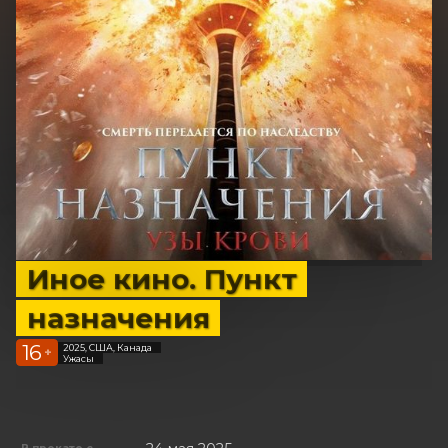
Иное кино. Пункт
назначения
16
2025, США, Канада
+
Ужасы