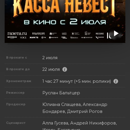
2 июля
В прокате с
22 июля
В прокате до
1 час 27 минут (+5 мин. ролики)
Хронометраж
Руслан Бальтцер
Режиссер
Юлиана Слащева, Александр
Продюсер
Бондарев, Дмитрий Рогов
Алла Гусева, Андрей Никифоров,
Сценарист