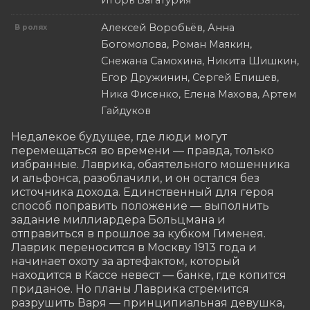
Игорь Багатурия
Алексей Воробьёв, Анна
В ролях
Богомолова, Роман Маякин,
Снежана Самохина, Никита Шишкин,
Егор Дружинин, Сергей Епишев,
Ника Фисенко, Елена Махова, Артем
Гайдуков
Недалекое будущее, где люди могут 
перемещаться во времени — правда, только 
избранные. Лаврика, обаятельного мошенника 
и альфонса, разоблачили, и он остался без 
источника дохода. Единственный для героя 
способ поправить положение — выполнить 
задание миллиардера Больцмана и 
отправиться в прошлое за кубком Гименея. 
Лаврик переносится в Москву 1913 года и 
начинает охоту за артефактом, который 
находится в Кассе невест — банке, где копится 
приданое. Но планы Лаврика стремится 
разрушить Варя — принципиальная девушка, 