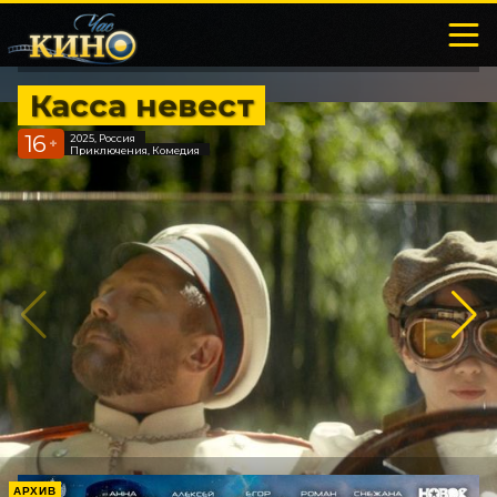
Касса невест
16
2025, Россия
+
Приключения, Комедия
АРХИВ