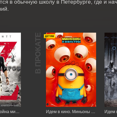
тся в обычную школу в Петербурге, где и на
ий.
В ПРОКАТЕ
ДЕТЯМ
Идем в кино. Война миров Z
Идем в кино. Миньоны и монстры
Идем 