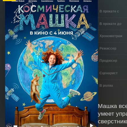
В прокате с
В прокате до
Хронометраж
Режиссер
Продюсер
Сценарист
В ролях
Машка все
умеет упра
сверстник