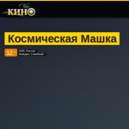
Космическая Машка
12
2026, Россия
+
Комедия, Семейный