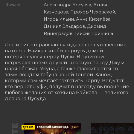
Александра Урсуляк, Агния
В ролях
Кузнецова, Прохор Чеховской,
Игорь Ильин, Анна Киселёва,
Даниил Эльдаров, Диомид
Виноградов, Таисия Тришина
Лео и Тиг отправляются в далёкое путешествие 
на озеро Байкал, чтобы вернуть домой 
потерявшуюся нерпу Луфи. В пути они 
встречают новых друзей: красную панду Джу и 
царя обезьян Укуна, а также сталкиваются со 
злым вождём табуна коней Тенгри-Ханом, 
который сам мечтает захватить нерпу. Ведь тот, 
кто вернёт Луфи, получит в награду выполнение 
любого желания от хозяина Байкала — великого 
дракона Лусуда.
ДЕТЯМ