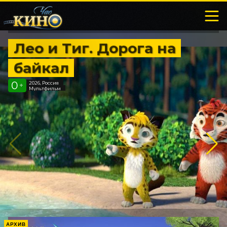
Лео и Тиг. Дорога на
байкал
0
2026, Россия
+
Мультфильм
АРХИВ