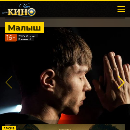
Малыш
16
2025, Россия
+
Военный
АРХИВ