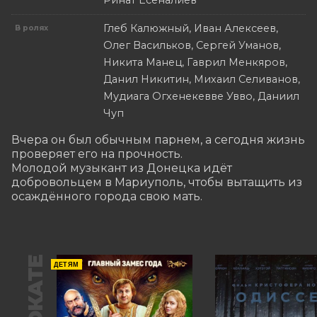
Ринат Есеналиев
Глеб Калюжный, Иван Алексеев,
В ролях
Олег Васильков, Сергей Уманов,
Никита Манец, Гаврил Менкяров,
Данил Никитин, Михаил Селиванов,
Мудиага Огхенекевве Увво, Даниил
Чуп
Вчера он был обычным парнем, а сегодня жизнь 
проверяет его на прочность. 

Молодой музыкант из Донецка идёт 
добровольцем в Мариуполь, чтобы вытащить из 
осаждённого города свою мать.
В ПРОКАТЕ
ДЕТЯМ