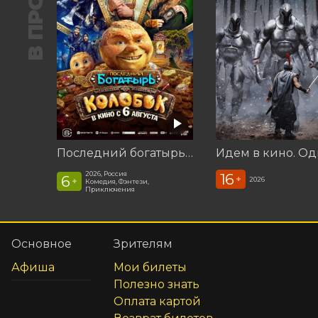
Последний богатырь. Колобок
Идем в кино. Од
2026, Россия
16
6
+
2026
+
Комедия, Фэнтези,
Приключения
Основное
Зрителям
Афиша
Мои билеты
Полезно знать
Оплата картой