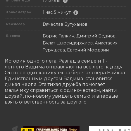
17 июня
В прокате до
1 час 5 минут
Хронометраж
Вячеслав Бутуханов
Режиссер
Борис Галкин, Дмитрий Беднов,
В ролях
Булат Цырендоржиев, Анастасия
Турушева, Евгений Мордвин
История одного лета. Разлад в семье и 11-
летнего Вадима отправляют на все лето  к деду. 
Он проводит каникулы на берегах озера Байкал. 
Единственным другом Вадима  становится 
дикая нерпа. Эта тихая дружба помогает 
мальчику справиться с одиночеством, найти 
друзей, по-новому увидеть семью и впервые 
взять ответственность за другого.
ДЕТЯМ