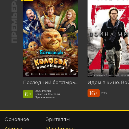
ПРЕМЬЕРА
Последний богатырь. Колобок
2026, Россия
16
6
+
2013
+
Комедия, Фэнтези,
Приключения
Основное
Зрителям
Афиша
Мои билеты