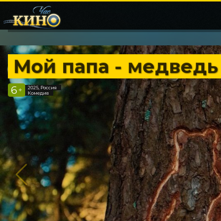
Мой папа - медведь
6
2025, Россия
+
Комедия