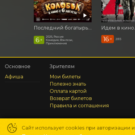
Последний богатырь. Колобок
2026, Россия
16
6
+
2013
+
Комедия, Фэнтези,
Приключения
Основное
Зрителям
Афиша
Мои билеты
Полезно знать
Оплата картой
Возврат билетов
Правила и соглашения
Сайт использует cookies при авторизации 
Час Кино
©
2019-
2026