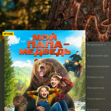
АРХИВ
В прокате с
В прокате до
Хронометраж
Режиссер
Продюсер
Сценарист
В ролях