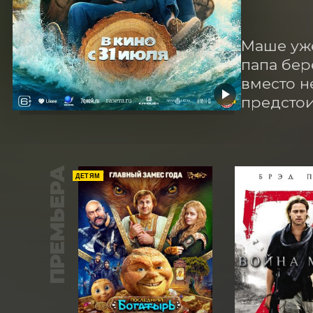
Маше уже
папа бер
вместо н
предстои
ПРЕМЬЕРА
ДЕТЯМ