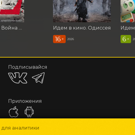
Идем в кино. Война миров Z
Идем в кино. Одиссея
16
6
+
+
2026
2
Подписывайся
Приложения
и для аналитики