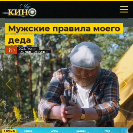
Мужские правила моего
деда
16
2025, Россия
+
Комедия, Семейный
АРХИВ