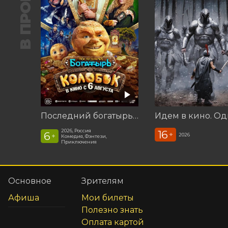
В ПРОКАТЕ
Последний богатырь. Колобок
Идем в кино. Од
2026, Россия
16
6
+
2026
+
Комедия, Фэнтези,
Приключения
Основное
Зрителям
Афиша
Мои билеты
Полезно знать
Оплата картой