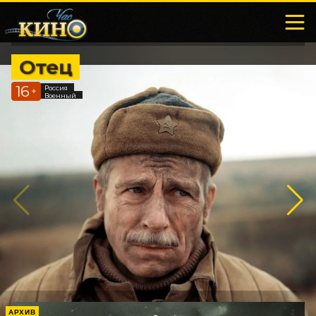
Отец
16
Россия
+
Военный
АРХИВ