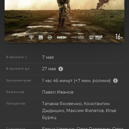
7 мая
В прокате с
27 мая
В прокате до
1 час 46 минут (+7 мин. ролики)
Хронометраж
Павел Иванов
Режиссер
Татьяна Яковенко, Константин
Продюсер
Дыдышко, Максим Филатов, Илья
Бурец
Сценарист