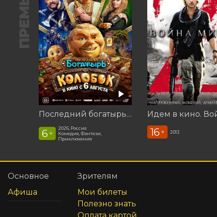
ПРЕМЬЕРА
Последний богатырь. Колобок
2026, Россия
16
6
+
2013
+
Комедия, Фэнтези,
Приключения
Основное
Зрителям
Афиша
Мои билеты
Полезно знать
Оплата картой