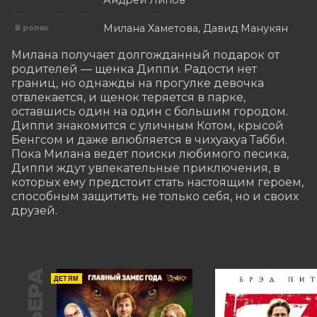
Андрей Липов
Милана Хаметова, Давид Манукян
В ролях
Милана получает долгожданный подарок от 
родителей — щенка Диппи. Радости нет 
границ, но однажды на прогулке девочка 
отвлекается, и щенок теряется в парке, 
оставшись один на один с большим городом. 
Диппи знакомится с уличным Котом, крысой 
Бенгсом и даже влюбляется в чихуахуа Табби. 
Пока Милана ведет поиски любимого песика, 
Диппи ждут увлекательные приключения, в 
которых ему предстоит стать настоящим героем, 
способным защитить не только себя, но и своих 
друзей.
ДЕТЯМ