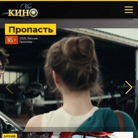
Пропасть
16
2026, Россия
+
Триллер
АРХИВ