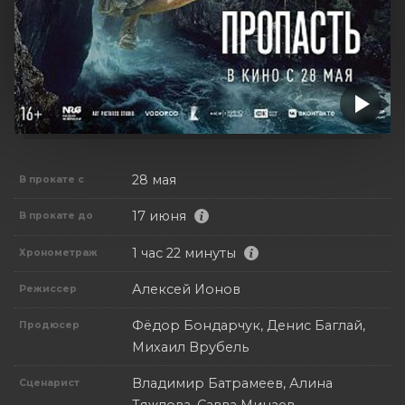
28 мая
В прокате с
17 июня
В прокате до
1 час 22 минуты
Хронометраж
Алексей Ионов
Режиссер
Фёдор Бондарчук, Денис Баглай,
Продюсер
Михаил Врубель
Владимир Батрамеев, Алина
Сценарист