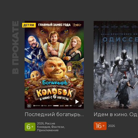
В ПРОКАТЕ
ДЕТЯМ
Последний богатырь. Колобок
Идем в кино. Од
2026, Россия
16
6
+
2026
+
Комедия, Фэнтези,
Приключения