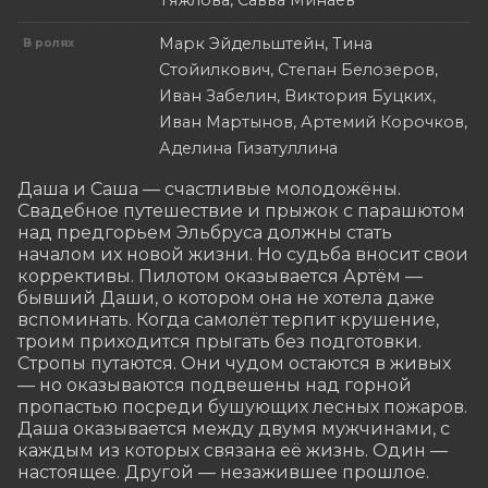
Тяжлова, Савва Минаев
Марк Эйдельштейн, Тина
В ролях
Стойилкович, Степан Белозеров,
Иван Забелин, Виктория Буцких,
Иван Мартынов, Артемий Корочков,
Аделина Гизатуллина
Даша и Саша — счастливые молодожёны. 
Свадебное путешествие и прыжок с парашютом 
над предгорьем Эльбруса должны стать 
началом их новой жизни. Но судьба вносит свои 
коррективы. Пилотом оказывается Артём — 
бывший Даши, о котором она не хотела даже 
вспоминать. Когда самолёт терпит крушение, 
троим приходится прыгать без подготовки. 
Стропы путаются. Они чудом остаются в живых 
— но оказываются подвешены над горной 
пропастью посреди бушующих лесных пожаров. 
Даша оказывается между двумя мужчинами, с 
каждым из которых связана её жизнь. Один — 
настоящее. Другой — незажившее прошлое.