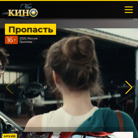
Пропасть
16
2026, Россия
+
Триллер
АРХИВ