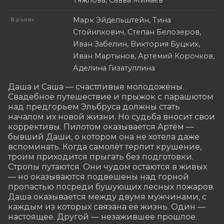
Тяжлова, Савва Минаев
Марк Эйдельштейн, Тина
В ролях
Стойилкович, Степан Белозеров,
Иван Забелин, Виктория Буцких,
Иван Мартынов, Артемий Корочков,
Аделина Гизатуллина
Даша и Саша — счастливые молодожёны. 
Свадебное путешествие и прыжок с парашютом 
над предгорьем Эльбруса должны стать 
началом их новой жизни. Но судьба вносит свои 
коррективы. Пилотом оказывается Артём — 
бывший Даши, о котором она не хотела даже 
вспоминать. Когда самолёт терпит крушение, 
троим приходится прыгать без подготовки. 
Стропы путаются. Они чудом остаются в живых 
— но оказываются подвешены над горной 
пропастью посреди бушующих лесных пожаров. 
Даша оказывается между двумя мужчинами, с 
каждым из которых связана её жизнь. Один — 
настоящее. Другой — незажившее прошлое.