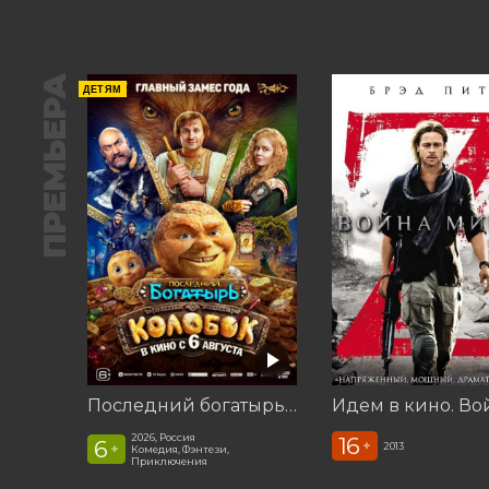
ПРЕМЬЕРА
ДЕТЯМ
Последний богатырь. Колобок
2026, Россия
16
6
+
2013
+
Комедия, Фэнтези,
Приключения