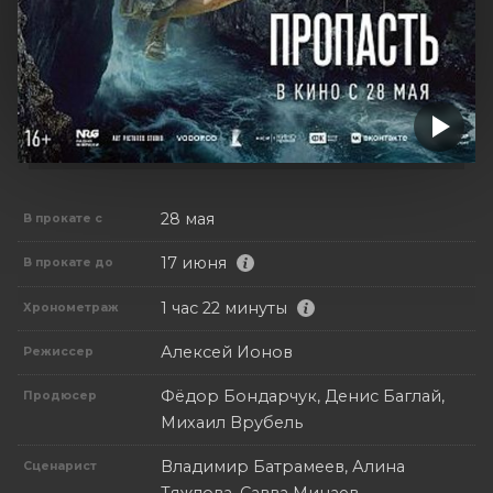
28 мая
В прокате с
17 июня
В прокате до
1 час 22 минуты
Хронометраж
Алексей Ионов
Режиссер
Фёдор Бондарчук, Денис Баглай,
Продюсер
Михаил Врубель
Владимир Батрамеев, Алина
Сценарист