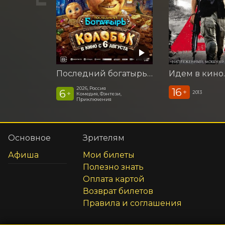
Последний богатырь. Колобок
2026, Россия
16
6
+
2013
+
Комедия, Фэнтези,
Приключения
Основное
Зрителям
Афиша
Мои билеты
Полезно знать
Оплата картой
Возврат билетов
Правила и соглашения