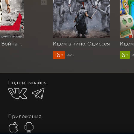
Идем в кино. Война миров Z
Идем в кино. Одиссея
16
6
+
+
2026
2
Подписывайся
Приложения