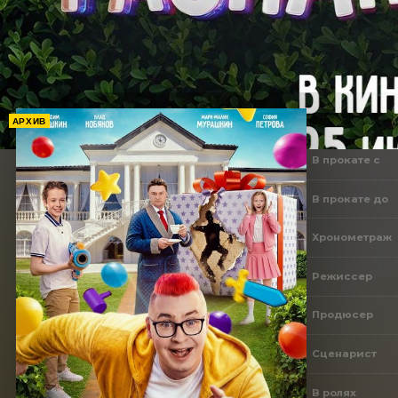
АРХИВ
В прокате с
В прокате до
Хронометраж
Режиссер
Продюсер
Сценарист
В ролях