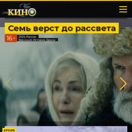
Семь верст до рассвета
16
2025, Россия
+
Военный, История, Драма
АРХИВ