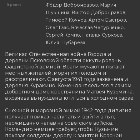
Фёдор Добронравов, Мария
В ролях
Шукшина, Виктор Добронравов,
Тимофей Кочнев, Артём Быстров,
Олег Гаас, Вячеслав Чепурченко,
Сергей Кемпо, Наталья Суркова,
Юлия Шубарева
Великая Отечественная война Города и 
деревни Псковской области оккупированы 
фашистской армией. Враги мучают и пытают 
местных жителей, морят их голодом и 
расстреливают. С августа 1941 года захвачена и 
деревня Куракино. Комендант селится в самом 
добротном доме крестьянина Матвея Кузьмина, 
а хозяева вынуждены ютиться в холодном сарае.

Снежной и морозной зимой 1942 года дивизия 
получает приказ наступать и выйти в тыл, 
неожиданно напав на советские войска. 
Командир немцев требует, чтобы Кузьмин 
показал солдатам дорогу к занятой Красной 