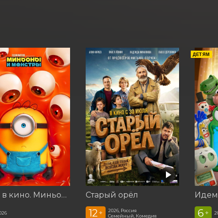
ДЕТЯМ
Идем в кино. Миньоны и монстры
Старый орёл
12
6
2026, Россия
+
+
026
2
Семейный, Комедия