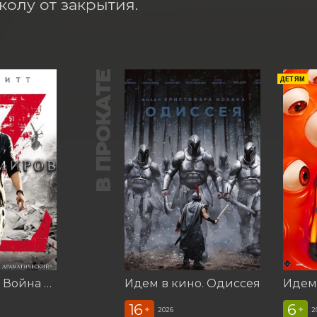
колу от закрытия.
В ПРОКАТЕ
ДЕТЯМ
Идем в кино. Война миров Z
Идем в кино. Одиссея
16
6
+
+
2026
2