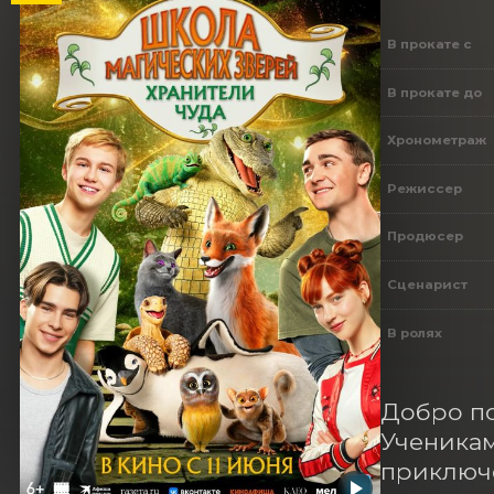
В прокате с
В прокате до
Хронометраж
Режиссер
Продюсер
Сценарист
В ролях
​​Добро 
Ученикам
приключе