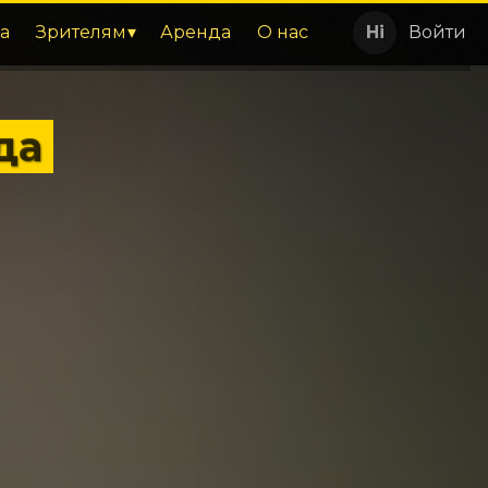
а
Зрителям
Аренда
О нас
Войти
да