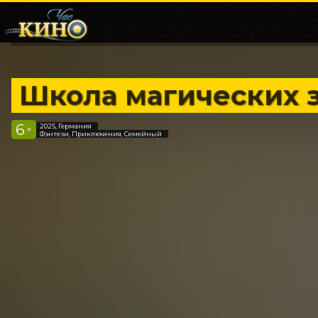
Школа магических з
6
2025, Германия
+
Фэнтези, Приключения, Семейный