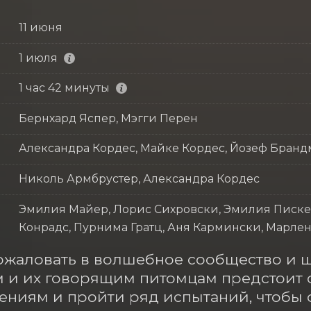
11 июня
1 июля
1 час 42 минуты
Бернхард Яспер, Мэгги Перен
Александра Кордес, Майке Кордес, Йозеф Бран
Николь Армбрустер, Александра Кордес
Эмилия Майер, Лорис Сихровски, Эмилия Писке,
Конрадс, Пурнима Гратц, Аня Кармински, Марлен
пожаловать в волшебное сообщество и ш
 и их говорящим питомцам предстоит о
ниям и пройти ряд испытаний, чтобы о