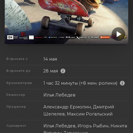
14 мая
В прокате с
28 мая
В прокате до
1 час 32 минуты (+8 мин. ролики)
Хронометраж
Илья Лебедев
Режиссер
Александр Ермолин, Дмитрий
Продюсер
Шепелев, Максим Рогальский
Илья Лебедев, Игорь Рыбин, Никита
Сценарист