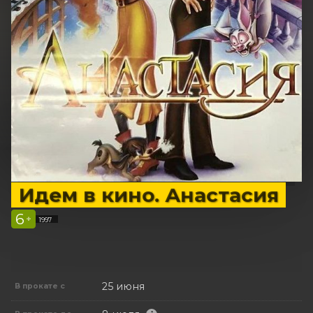
Идем в кино. Анастасия
6
+
1997
25 июня
В прокате с