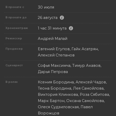
30 июля
В прокате с
26 августа
В прокате до
1 час 31 минута
Хронометраж
Андрей Малай
Режиссер
Евгений Егупов, Гайк Асатрян,
Продюсер
Алексей Степанов
Софья Максимча, Тимур Акавов,
Сценарист
Дарья Петрова
Ксения Бородина, Алексей Чадов,
В ролях
Теона Бородина, Лея Самойлова,
Виктория Клинкова, Роза Сябитова,
Марк Бартон, Оксана Самойлова,
Олеся Судзиловская, Павел
Ворожцов