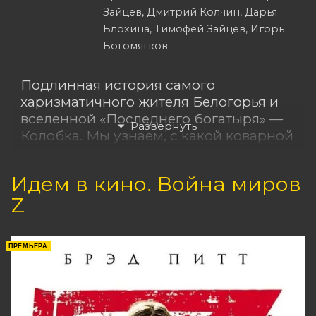
Зайцев, Дмитрий Колчин, Дарья
Блохина, Тимофей Зайцев, Игорь
Богомягков
Подлинная история самого
харизматичного жителя Белогорья и
вселенной «Последнего богатыря» —
Колобка. Мы узнаем, с какой коварной
целью его испекли, как ему удалось
сбежать, как он скитался и попал в
Идем в кино. Война миров
банду разбойников, а потом поневоле
Z
стал напарником неудачливого
пекаря Тихона и необычной девушки
по имени Лада.
ПРЕМЬЕРА