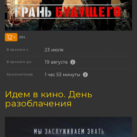
12
+
2014
23 июля
В прокате с
19 августа
В прокате до
1 час 53 минуты
Хронометраж
Идем в кино. День
разоблачения