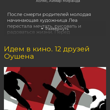
Холмс, Аймар Миранда
После смерти родителей молодая
начинающая художница Леа
перестала мечтать, рисовать и
радоваться жизни. Перед
многомесячной командировкой в
Берлин её брат просит своего лучшего
Идем в кино. 12 друзей
друга Акселя временно приютить
Оушена
девушку, и тот становится
единственным человеком, способным
вернуть ей веру в себя. Постепенно
между ними возникает особая связь,
способная изменить их жизни раз и
навсегда.