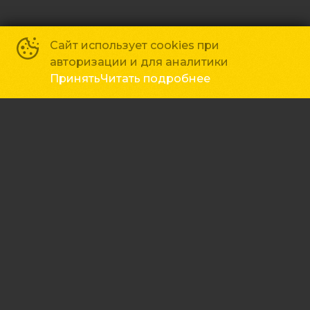
Пара на грани развода получает
Сайт использует cookies при
волшебную бутылку, исполняющую
авторизации и для аналитики
желания, что переворачивает их
Принять
Читать подробнее
жизнь с ног на голову.
Основное
Зрителям
Афиша
Мои билеты
Полезно знать
Оплата картой
Возврат билетов
Правила и соглашения
Подписывайся