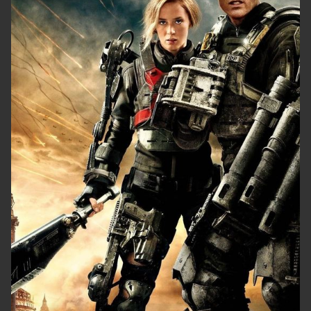
правда, при этом он не понимает, как
может единолично противостоять
решению администрации. В газете
Батраз видит заметку об альпийских
поселениях, привлекающих миллионы
туристов, и решает вернуть жизнь в
родное село, превратив его в эко-
деревню. Чтобы справиться с этой
задачей, ему нужна помощь сына и
внуков, которым очень непросто
вырваться из городской жизни.