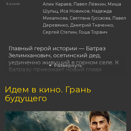
Алик Караев, Павел Лёвкин, Миша
В ролях
Шульц, Иса Новиков, Надежда
Михалкова, Светлана Гуссаова, Павел
Деревянко, Дмитрий Ткаченко,
Сергей Степин, Гоша Торвич
Главный герой истории — Батраз
Зелимханович, осетинский дед,
уединенно живущий в горном селе. К
Батразу приезжает новый глава
местной администрации Семен
(Павел Деревянко), чтобы сообщить о
Идем в кино. Грань
решении ликвидировать село, потому
будущего
что «один человек — не
административная единица». Семену
нужно получить письменное согласие
Батраза на переезд в город, но дед
никуда уезжать не собирается,