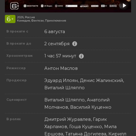
6
2026, Россия
+
Комедия, Фэнтези, Приключения
6 августа
В прокате с
2 сентября
В прокате до
1 час 57 минут
Хронометраж
Антон Маслов
Режиссер
Эдуард Илоян, Денис Жалинский,
Продюсер
Виталий Шляппо
Виталий Шляппо, Анатолий
Сценарист
Молчанов, Василий Куценко
Дмитрий Журавлев, Гарик
В ролях
Харламов, Гоша Куценко, Мила
Ершова, Татьяна Догилева, Кирилл