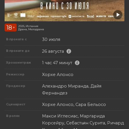
18
2026, Испания
+
Драма, Мелодрама
30 июля
В прокате с
26 августа
В прокате до
1 час 47 минут
Хронометраж
Хорхе Алонсо
Режиссер
Алехандро Миранда, Дайя
Продюсер
Фернандез
Хорхе Алонсо, Сара Бельосо
Сценарист
Макси Иглесиас, Маргарида
В ролях
Корсейру, Себастьян Сурита, Ричард