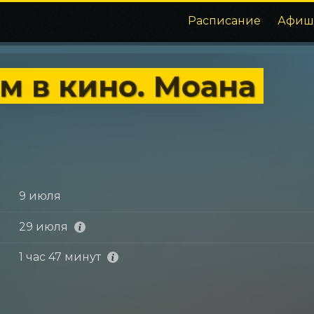
Расписание
Афиш
м в кино. Моана
9 июля
29 июля
1 час 47 минут