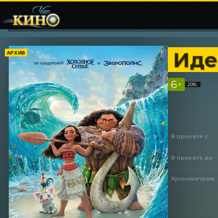
Иде
АРХИВ
6
+
2016
В прокате с
В прокате до
Хронометраж