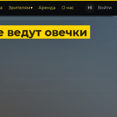
а
Зрителям
Аренда
О нас
Войти
е ведут овечки