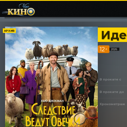
Иде
АРХИВ
12
+
2026
В прокате с
В прокате до
Хронометраж