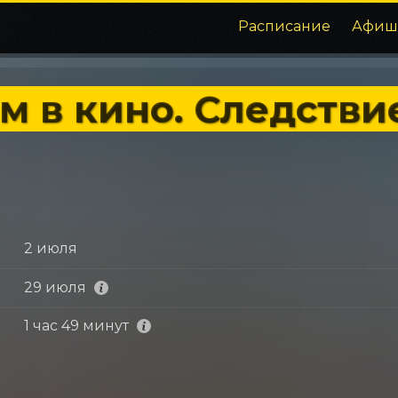
Расписание
Афиш
м в кино. Следстви
2 июля
29 июля
1 час 49 минут