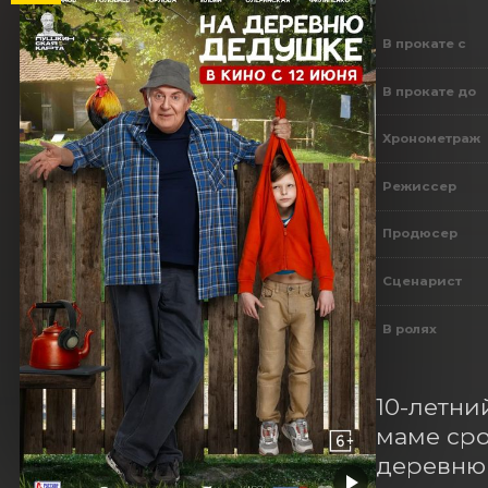
В прокате с
В прокате до
Хронометраж
Режиссер
Продюсер
Сценарист
В ролях
10-летни
маме сро
деревню 