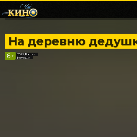
На деревню дедуш
6
2025, Россия
+
Комедия