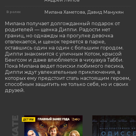
Андрей Липов
Милана Хаметова, Давид Манукян
В ролях
Милана получает долгожданный подарок от 
родителей — щенка Диппи. Радости нет 
границ, но однажды на прогулке девочка 
отвлекается, и щенок теряется в парке, 
оставшись один на один с большим городом. 
Диппи знакомится с уличным Котом, крысой 
Бенгсом и даже влюбляется в чихуахуа Табби. 
Пока Милана ведет поиски любимого песика, 
Диппи ждут увлекательные приключения, в 
которых ему предстоит стать настоящим героем, 
способным защитить не только себя, но и своих 
друзей.
ДЕТЯМ