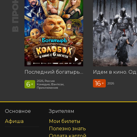
В ПРОКАТЕ
Последний богатырь. Колобок
Идем в кино. Од
2026, Россия
16
6
+
2026
+
Комедия, Фэнтези,
Приключения
Основное
Зрителям
Афиша
Мои билеты
Полезно знать
Оплата картой