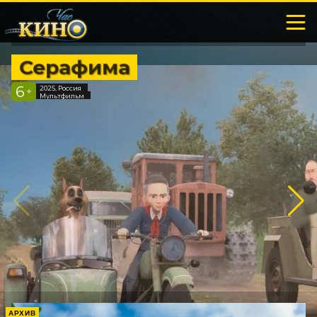
Серафима
6
2025, Россия
+
Мультфильм
АРХИВ