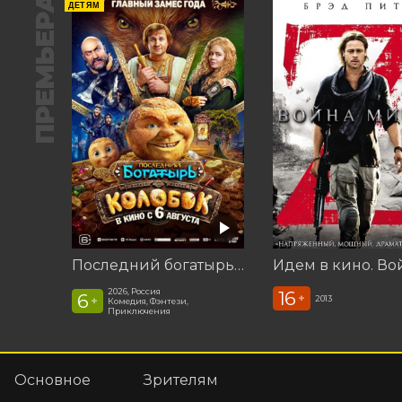
ПРЕМЬЕРА
ДЕТЯМ
Последний богатырь. Колобок
2026, Россия
16
6
+
2013
+
Комедия, Фэнтези,
Приключения
Основное
Зрителям