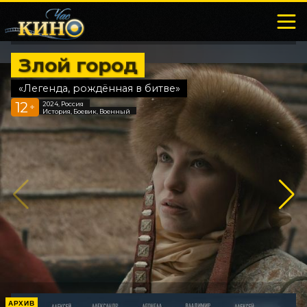
Злой город
«Легенда, рождённая в битве»
12
2024, Россия
+
История, Боевик, Военный
АРХИВ